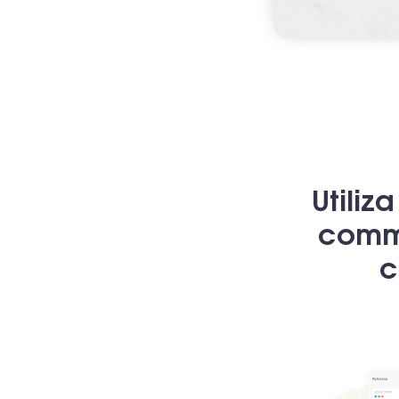
Utiliz
comme
c