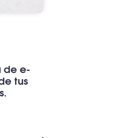
a de e-
de tus
s.